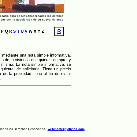
R
O
P
Q
R
S
T
U
V
W X Y Z
r, mediante una nota simple informativa,
ario de la vivienda que quieres comprar y
la misma. La nota simple informativa, se
uiente, de solicitarla. Tiene un precio
 de la propiedad tiene el fin de evitar
.
- Todos los Derechos Reservados -
webmaster@olivica.com