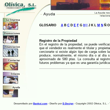
GLOSARIO
A
B
C
D
E
F
G
H
I
J K L
M
N
Ñ 
Reg
istro de la Propiedad
En el registro de la propiedad, se puede verifica
que el vendedor es realmente el titular y propiet
cerciorarte si existe algún tipo de carga sobre 
produce, normalmente, el mismo día o al día sig
aproximado de 580 ptas. La consulta al registro
futuros problemas ya que es una garantía jurídica
Desarrollado por
Bankoi.com
- Diseño por
E-Design
- Copyright 2002 Olivica, S.L. 